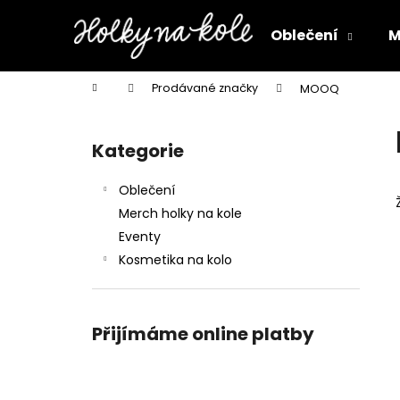
K
Přejít
na
o
Oblečení
M
obsah
Zpět
Zpět
š
do
do
í
Domů
Prodávané značky
MOOQ
k
obchodu
obchodu
P
o
Kategorie
Přeskočit
s
kategorie
t
Oblečení
r
Merch holky na kole
a
Eventy
n
Kosmetika na kolo
n
í
p
Přijímáme online platby
a
n
e