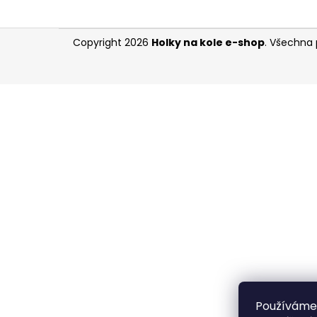
l
Z
Copyright 2026
Holky na kole e-shop
. Všechna 
á
p
a
t
í
Používáme