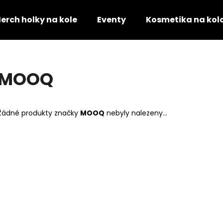
erch holky na kole
Eventy
Kosmetika na kol
Co potřebujete najít?
MOOQ
HLEDAT
Žádné produkty značky
MOOQ
nebyly nalezeny...